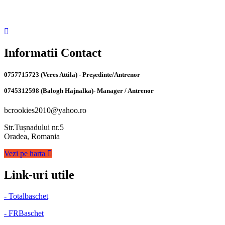
Informatii Contact
0757715723 (Veres Attila) - Președinte/Antrenor
0745312598 (Balogh Hajnalka)- Manager / Antrenor
bcrookies2010@yahoo.ro
Str.Tușnadului nr.5
Oradea, Romania
Vezi pe harta
Link-uri utile
- Totalbaschet
- FRBaschet