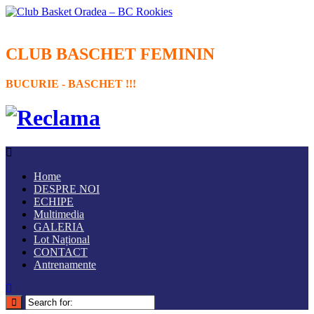
CLUB BASCHET FEMININ
BUCURIE - BASCHET !!!
Home
DESPRE NOI
ECHIPE
Multimedia
GALERIA
Lot Național
CONTACT
Antrenamente