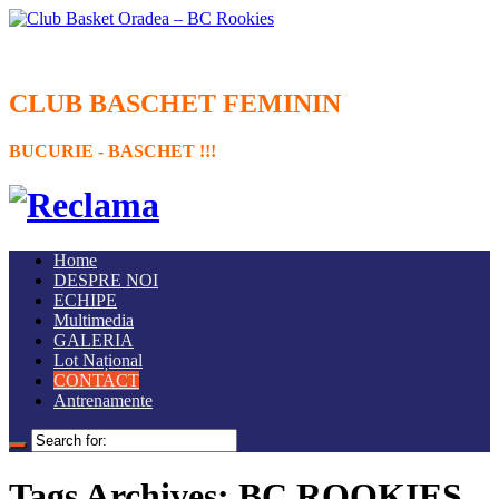
CLUB BASCHET FEMININ
BUCURIE - BASCHET !!!
Home
DESPRE NOI
ECHIPE
Multimedia
GALERIA
Lot Național
CONTACT
Antrenamente
Tags Archives: BC ROOKIES