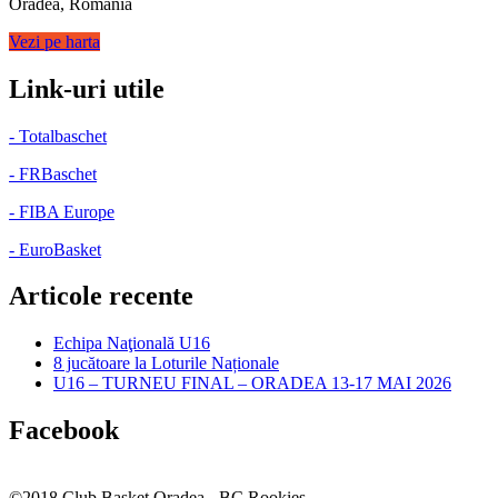
Oradea, Romania
Vezi pe harta
Link-uri utile
- Totalbaschet
- FRBaschet
- FIBA Europe
- EuroBasket
Articole recente
Echipa Naţională U16
8 jucătoare la Loturile Naționale
U16 – TURNEU FINAL – ORADEA 13-17 MAI 2026
Facebook
©2018 Club Basket Oradea - BC Rookies