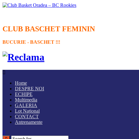
CLUB BASCHET FEMININ
BUCURIE - BASCHET !!!
Home
DESPRE NOI
ECHIPE
Multimedia
GALERIA
Lot Național
CONTACT
Antrenamente