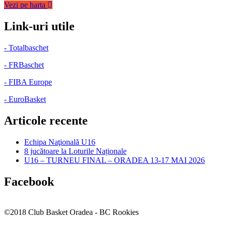
Vezi pe harta
Link-uri utile
- Totalbaschet
- FRBaschet
- FIBA Europe
- EuroBasket
Articole recente
Echipa Naţională U16
8 jucătoare la Loturile Naționale
U16 – TURNEU FINAL – ORADEA 13-17 MAI 2026
Facebook
©2018 Club Basket Oradea - BC Rookies