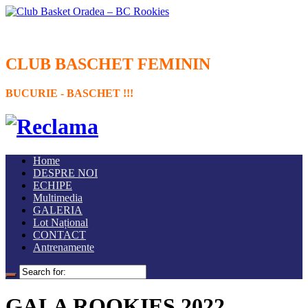
CLUB BASCHET FEMININ
BUCURIE - BASCHET !!!
Home
DESPRE NOI
ECHIPE
Multimedia
GALERIA
Lot Național
CONTACT
Antrenamente
GALA ROOKIES 2022