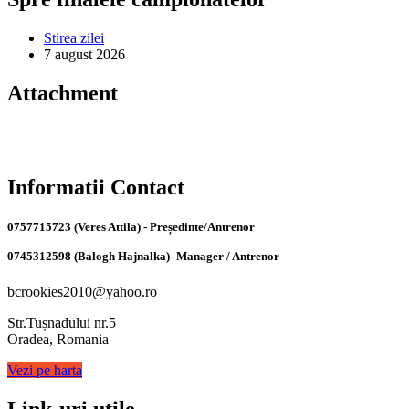
Stirea zilei
7 august 2026
Attachment
Informatii Contact
0757715723 (Veres Attila) - Președinte/Antrenor
0745312598 (Balogh Hajnalka)- Manager / Antrenor
bcrookies2010@yahoo.ro
Str.Tușnadului nr.5
Oradea, Romania
Vezi pe harta