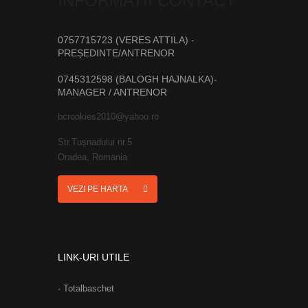
INFORMATII CONTACT
0757715723 (VERES ATTILA) -
PREȘEDINTE/ANTRENOR
0745312598 (BALOGH HAJNALKA)-
MANAGER / ANTRENOR
bcrookies2010@yahoo.ro
Str.Tușnadului nr.5
Oradea, Romania
VEZI PE HARTA
LINK-URI UTILE
- Totalbaschet