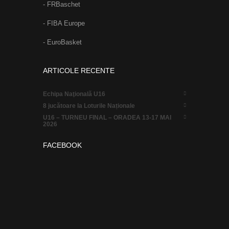
- FRBaschet
- FIBA Europe
- EuroBasket
ARTICOLE RECENTE
Echipa Naţională U16
8 jucătoare la Loturile Naționale
U16 – TURNEU FINAL – ORADEA 13-17 MAI
2026
FACEBOOK