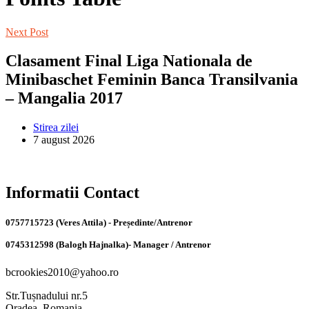
Next Post
Clasament Final Liga Nationala de
Minibaschet Feminin Banca Transilvania
– Mangalia 2017
Stirea zilei
7 august 2026
Informatii Contact
0757715723 (Veres Attila) - Președinte/Antrenor
0745312598 (Balogh Hajnalka)- Manager / Antrenor
bcrookies2010@yahoo.ro
Str.Tușnadului nr.5
Oradea, Romania