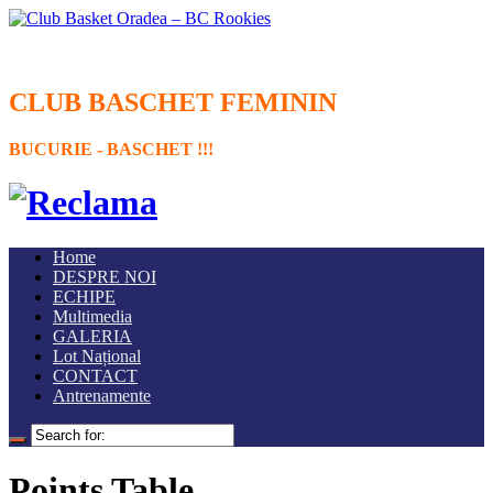
CLUB BASCHET FEMININ
BUCURIE - BASCHET !!!
Home
DESPRE NOI
ECHIPE
Multimedia
GALERIA
Lot Național
CONTACT
Antrenamente
Points Table