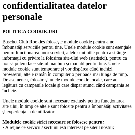
confidentialitatea datelor
personale
POLITICA COOKIE-URI
Baschet Club Rookies foloseşte module cookie pentru a ne
îmbunătăţi serviciile pentru tine. Unele module cookie sunt esenţiale
pentru funcţionarea unor servicii, altele sunt utile pentru a strânge
informaţii cu privire la folosirea site-ului web (statistici), pentru ca
noi să putem face site-ul mai bun şi mai util pentru tine. Unele
module cookie sunt temporare şi vor dispărea când închizi
browserul, altele rămân în computer o perioadă mai lungă de timp.
De asemenea, folosim şi unele module cookie locale, care au
legătură cu campanile locale şi care dispar atunci când campania se
încheie.
Unele module cookie sunt necesare exclusiv pentru funcţionarea
site-ului, în timp ce altele sunt folosite pentru a îmbunătăţi activitatea
şi experienţa ta de utilizator.
Modulele cookie strict necesare se folosesc pentru:
• A reţine ce servicii / sectiuni esti interesat pe siteul nostru;