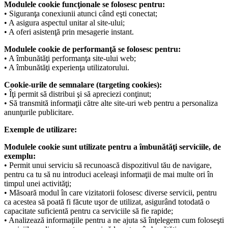
Modulele cookie funcţionale se folosesc pentru:
• Siguranţa conexiunii atunci când eşti conectat;
• A asigura aspectul unitar al site-ului;
• A oferi asistenţă prin mesagerie instant.
Modulele cookie de performanţă se folosesc pentru:
• A îmbunătăţi performanţa site-ului web;
• A îmbunătăţi experienţa utilizatorului.
Cookie-urile de semnalare (targeting cookies):
• Îţi permit să distribui şi să apreciezi conţinut;
• Să transmită informaţii către alte site-uri web pentru a personaliza
anunţurile publicitare.
Exemple de utilizare:
Modulele cookie sunt utilizate pentru a îmbunătăţi serviciile, de
exemplu:
• Permit unui serviciu să recunoască dispozitivul tău de navigare,
pentru ca tu să nu introduci aceleaşi informaţii de mai multe ori în
timpul unei activităţi;
• Măsoară modul în care vizitatorii folosesc diverse servicii, pentru
ca acestea să poată fi făcute uşor de utilizat, asigurând totodată o
capacitate suficientă pentru ca serviciile să fie rapide;
• Analizează informaţiile pentru a ne ajuta să înţelegem cum foloseşti