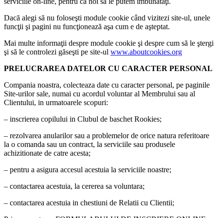
serviciile on-line, pentru ca noi să le putem îmbunătăţi.
Dacă alegi să nu foloseşti module cookie când vizitezi site-ul, unele
funcţii şi pagini nu funcţionează aşa cum e de aşteptat.
Mai multe informaţii despre module cookie şi despre cum să le ştergi
şi să le controlezi găseşti pe site-ul
www.aboutcookies.org
PRELUCRAREA DATELOR CU CARACTER PERSONAL
Compania noastra, colecteaza date cu caracter personal, pe paginile
Site-urilor sale, numai cu acordul voluntar al Membrului sau al
Clientului, in urmatoarele scopuri:
– inscrierea copilului in Clubul de baschet Rookies;
– rezolvarea anularilor sau a problemelor de orice natura referitoare
la o comanda sau un contract, la serviciile sau produsele
achizitionate de catre acesta;
– pentru a asigura accesul acestuia la serviciile noastre;
– contactarea acestuia, la cererea sa voluntara;
– contactarea acestuia in chestiuni de Relatii cu Clientii;