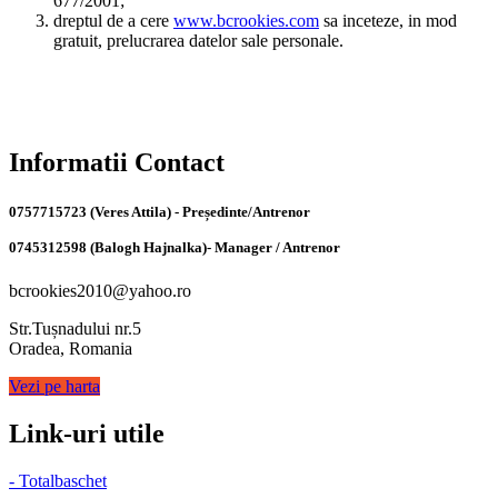
677/2001;
dreptul de a cere
www.bcrookies.com
sa inceteze, in mod
gratuit, prelucrarea datelor sale personale.
Informatii Contact
0757715723 (Veres Attila) - Președinte/Antrenor
0745312598 (Balogh Hajnalka)- Manager / Antrenor
bcrookies2010@yahoo.ro
Str.Tușnadului nr.5
Oradea, Romania
Vezi pe harta
Link-uri utile
- Totalbaschet