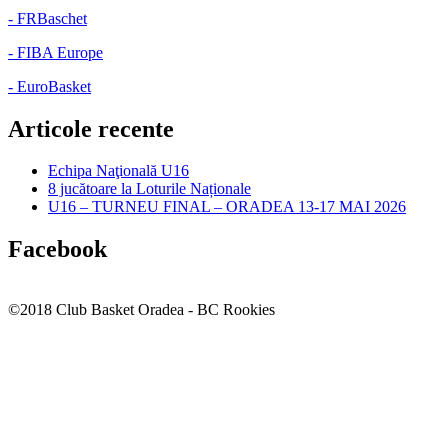
- FRBaschet
- FIBA Europe
- EuroBasket
Articole recente
Echipa Naţională U16
8 jucătoare la Loturile Naționale
U16 – TURNEU FINAL – ORADEA 13-17 MAI 2026
Facebook
©2018 Club Basket Oradea - BC Rookies