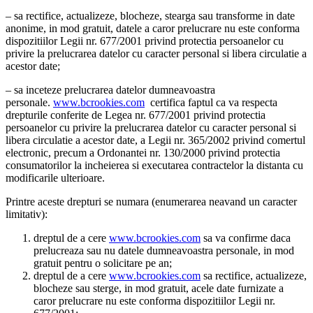
– sa rectifice, actualizeze, blocheze, stearga sau transforme in date
anonime, in mod gratuit, datele a caror prelucrare nu este conforma
dispozitiilor Legii nr. 677/2001 privind protectia persoanelor cu
privire la prelucrarea datelor cu caracter personal si libera circulatie a
acestor date;
– sa inceteze prelucrarea datelor dumneavoastra
personale.
www.bcrookies.com
certifica faptul ca va respecta
drepturile conferite de Legea nr. 677/2001 privind protectia
persoanelor cu privire la prelucrarea datelor cu caracter personal si
libera circulatie a acestor date, a Legii nr. 365/2002 privind comertul
electronic, precum a Ordonantei nr. 130/2000 privind protectia
consumatorilor la incheierea si executarea contractelor la distanta cu
modificarile ulterioare.
Printre aceste drepturi se numara (enumerarea neavand un caracter
limitativ):
dreptul de a cere
www.bcrookies.com
sa va confirme daca
prelucreaza sau nu datele dumneavoastra personale, in mod
gratuit pentru o solicitare pe an;
dreptul de a cere
www.bcrookies.com
sa rectifice, actualizeze,
blocheze sau sterge, in mod gratuit, acele date furnizate a
caror prelucrare nu este conforma dispozitiilor Legii nr.