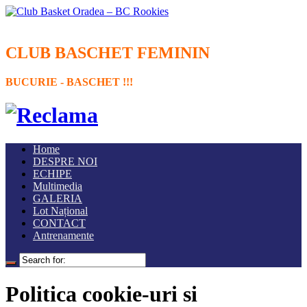
CLUB BASCHET FEMININ
BUCURIE - BASCHET !!!
Home
DESPRE NOI
ECHIPE
Multimedia
GALERIA
Lot Național
CONTACT
Antrenamente
Politica cookie-uri si