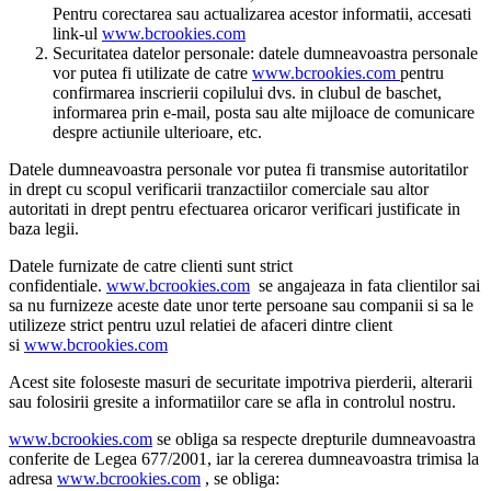
Pentru corectarea sau actualizarea acestor informatii, accesati
link-ul
www.bcrookies.com
Securitatea datelor personale: datele dumneavoastra personale
vor putea fi utilizate de catre
www.bcrookies.com
pentru
confirmarea inscrierii copilului dvs. in clubul de baschet,
informarea prin e-mail, posta sau alte mijloace de comunicare
despre actiunile ulterioare, etc.
Datele dumneavoastra personale vor putea fi transmise autoritatilor
in drept cu scopul verificarii tranzactiilor comerciale sau altor
autoritati in drept pentru efectuarea oricaror verificari justificate in
baza legii.
Datele furnizate de catre clienti sunt strict
confidentiale.
www.bcrookies.com
se angajeaza in fata clientilor sai
sa nu furnizeze aceste date unor terte persoane sau companii si sa le
utilizeze strict pentru uzul relatiei de afaceri dintre client
si
www.bcrookies.com
Acest site foloseste masuri de securitate impotriva pierderii, alterarii
sau folosirii gresite a informatiilor care se afla in controlul nostru.
www.bcrookies.com
se obliga sa respecte drepturile dumneavoastra
conferite de Legea 677/2001, iar la cererea dumneavoastra trimisa la
adresa
www.bcrookies.com
, se obliga: