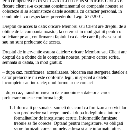
Prin competarea FORMULARULUI DE INSCRIERE ONLINE
fiecare client si-a exprimat consimtamantul ca compania noastra sa
colecteze si sa adminstreze datele acestuia cu caracter personal, in
conditiile ti cu respectarea prevederilor Legii 677/2001.
Dreptul de acces la date: oricare Membru sau Client are dreptul de a
obtine de la compania noastra, la cerere si in mod gratuit pentru o
solicitare pe an, confirmarea faptului ca datele care il privesc sunt
sau nu sunt prelucrate de acesta.
Dreptul de interventie asupra datelor: oricare Membru sau Client are
dreptul de a obtine de la compania noastra, printr-o cerere scrisa,
semnata si datata, in mod gratuit:
– dupa caz, rectificarea, actualizarea, blocarea sau stergerea datelor a
caror prelucrare nu este conforma legii, in special a datelor
incomplete sau inexacte; unui formular de contact
– dupa caz, transformarea in date anonime a datelor a caror
prelucrare nu este conforma legii;
Informatii personale: sunteti de acord ca furnizarea serviciilor
sau produselor va incepe imediat dupa indeplinirea tuturor
formalitatilor de inregistrare cerute. Informatiile furnizate
trebuie sa fie corecte. Optand pentru inregistrare, va obligati
sa ne furnizati corect numele, adresa si alte informatii utile.