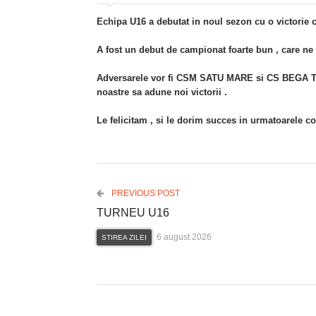
Echipa U16 a debutat in noul sezon cu o victorie
A fost un debut de campionat foarte bun , care ne 
Adversarele vor fi CSM SATU MARE si CS BEGA TIMI
noastre sa adune noi victorii .
Le felicitam , si le dorim succes in urmatoarele con
PREVIOUS POST
TURNEU U16
6 august 2026
STIREA ZILEI