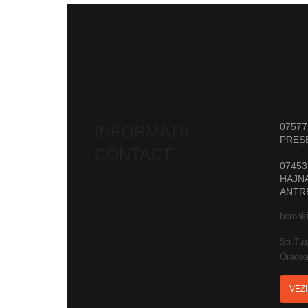
07577
INFORMATII
PREȘ
CONTACT
07453
HAJNA
ANTR
bcrook
Str.Tuș
Oradea
VEZ