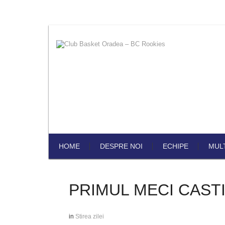
HOME
DESPRE NOI
ECHIPE
MUL
PRIMUL MECI CAST
in
Stirea zilei