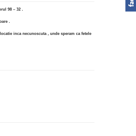
ul 98 – 32 .
oare .
ocatie inca necunoscuta , unde speram ca fetele