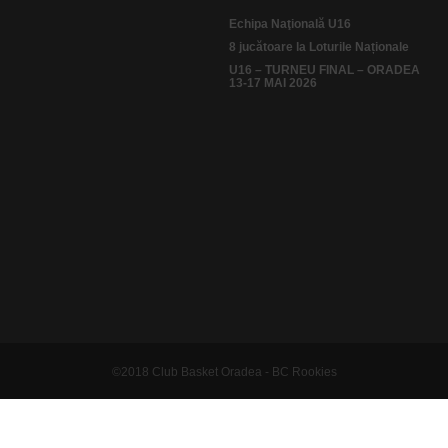
Echipa Naţională U16
8 jucătoare la Loturile Naționale
U16 – TURNEU FINAL – ORADEA
13-17 MAI 2026
©2018 Club Basket Oradea - BC Rookies