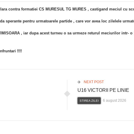
 clara contra formatiei CS MURESUL TG MURES , castigand meciul cu scor
da sperante pentru urmatoarele partide , care vor avea loc zilelele urmat
SOARA , iar dupa acest turneu o sa urmeze returul meciurilor intr- o l
fruntari !!!!
NEXT POST
U16 VICTORII PE LINIE
6 august 2026
STIREA ZILEI