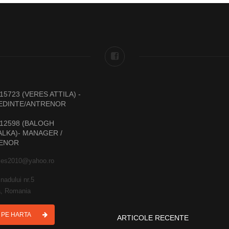
15723 (VERES ATTILA) -
EDINTE/ANTRENOR
12598 (BALOGH
LKA)- MANAGER /
ENOR
ies2010@yahoo.ro
nadului nr.5
, Romania
I PE HARTA
ARTICOLE RECENTE