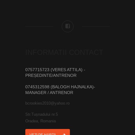
INFORMATII CONTACT
0757715723 (VERES ATTILA) -
PREȘEDINTE/ANTRENOR
0745312598 (BALOGH HAJNALKA)-
MANAGER / ANTRENOR
bcrookies2010@yahoo.ro
Str.Tușnadului nr.5
Oradea, Romania