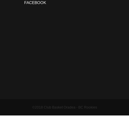
FACEBOOK
©2018 Club Basket Oradea - BC Rookies