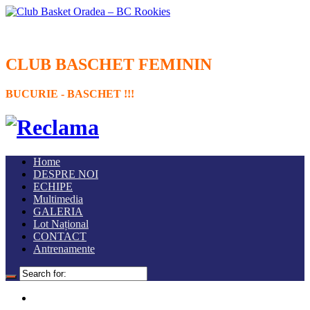
CLUB BASCHET FEMININ
BUCURIE - BASCHET !!!
Home
DESPRE NOI
ECHIPE
Multimedia
GALERIA
Lot Național
CONTACT
Antrenamente