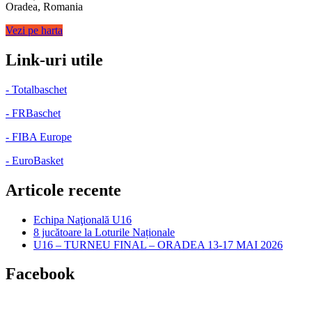
Oradea, Romania
Vezi pe harta
Link-uri utile
- Totalbaschet
- FRBaschet
- FIBA Europe
- EuroBasket
Articole recente
Echipa Naţională U16
8 jucătoare la Loturile Naționale
U16 – TURNEU FINAL – ORADEA 13-17 MAI 2026
Facebook