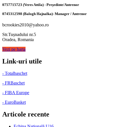
0757715723 (Veres Attila) - Președinte/Antrenor
0745312598 (Balogh Hajnalka)- Manager / Antrenor
bcrookies2010@yahoo.ro
Str.Tușnadului nr.5
Oradea, Romania
Vezi pe harta
Link-uri utile
- Totalbaschet
- FRBaschet
- FIBA Europe
- EuroBasket
Articole recente
Echipa Naţională U16