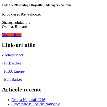
0745312598 (Balogh Hajnalka)- Manager / Antrenor
bcrookies2010@yahoo.ro
Str.Tușnadului nr.5
Oradea, Romania
Vezi pe harta
Link-uri utile
- Totalbaschet
- FRBaschet
- FIBA Europe
- EuroBasket
Articole recente
Echipa Naţională U16
8 jucătoare la Loturile Naționale