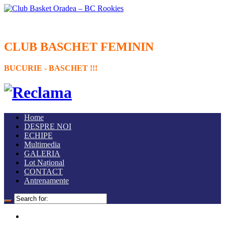
CLUB BASCHET FEMININ
BUCURIE - BASCHET !!!
Home
DESPRE NOI
ECHIPE
Multimedia
GALERIA
Lot Național
CONTACT
Antrenamente