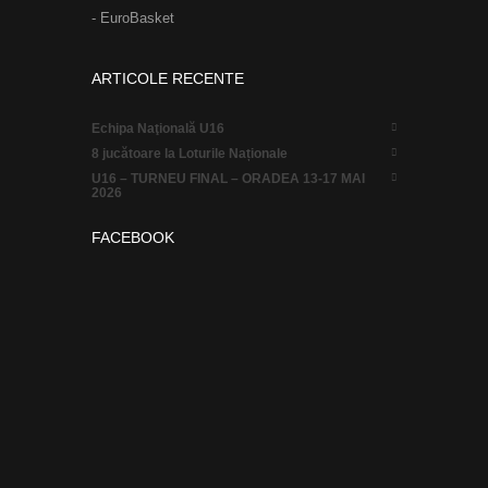
- EuroBasket
ARTICOLE RECENTE
Echipa Naţională U16
8 jucătoare la Loturile Naționale
U16 – TURNEU FINAL – ORADEA 13-17 MAI
2026
FACEBOOK