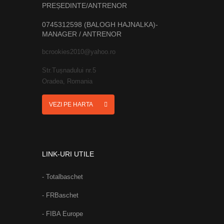
PREȘEDINTE/ANTRENOR
0745312598 (BALOGH HAJNALKA)-
MANAGER / ANTRENOR
bcrookies2010@yahoo.ro
Str.Tușnadului nr.5
Oradea, Romania
VEZI PE HARTA
LINK-URI UTILE
- Totalbaschet
- FRBaschet
- FIBA Europe