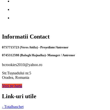
Informatii Contact
0757715723 (Veres Attila) - Președinte/Antrenor
0745312598 (Balogh Hajnalka)- Manager / Antrenor
bcrookies2010@yahoo.ro
Str.Tușnadului nr.5
Oradea, Romania
Vezi pe harta
Link-uri utile
- Totalbaschet