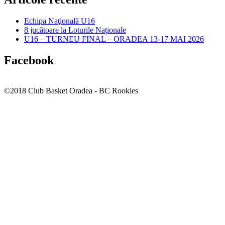
Echipa Naţională U16
8 jucătoare la Loturile Naționale
U16 – TURNEU FINAL – ORADEA 13-17 MAI 2026
Facebook
©2018 Club Basket Oradea - BC Rookies