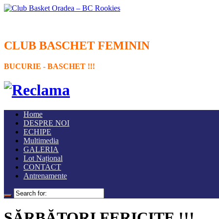
CLUB BASCHET FEMININ
BUCURIE - BASCHET !!!
Home
DESPRE NOI
ECHIPE
Multimedia
GALERIA
Lot Național
CONTACT
Antrenamente
SĂRBĂTORI FERICITE !!!