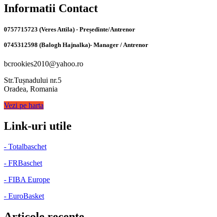
Informatii Contact
0757715723 (Veres Attila) - Președinte/Antrenor
0745312598 (Balogh Hajnalka)- Manager / Antrenor
bcrookies2010@yahoo.ro
Str.Tușnadului nr.5
Oradea, Romania
Vezi pe harta
Link-uri utile
- Totalbaschet
- FRBaschet
- FIBA Europe
- EuroBasket
Articole recente