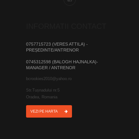
INFORMATII CONTACT
0757715723 (VERES ATTILA) -
PREȘEDINTE/ANTRENOR
0745312598 (BALOGH HAJNALKA)-
MANAGER / ANTRENOR
bcrookies2010@yahoo.ro
Str.Tușnadului nr.5
Oradea, Romania
VEZI PE HARTA