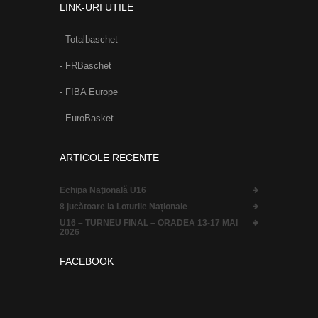
LINK-URI UTILE
- Totalbaschet
- FRBaschet
- FIBA Europe
- EuroBasket
ARTICOLE RECENTE
Echipa Naţională U16
8 jucătoare la Loturile Naționale
U16 – TURNEU FINAL – ORADEA 13-17 MAI
2026
FACEBOOK