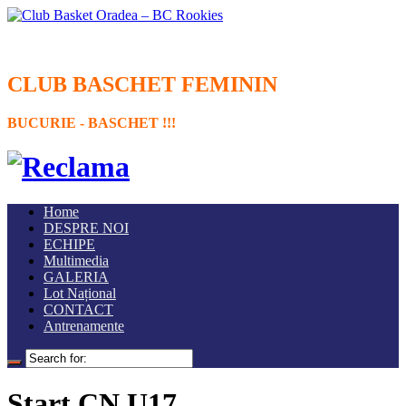
CLUB BASCHET FEMININ
BUCURIE - BASCHET !!!
Home
DESPRE NOI
ECHIPE
Multimedia
GALERIA
Lot Național
CONTACT
Antrenamente
Start CN U17