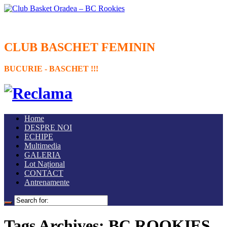
CLUB BASCHET FEMININ
BUCURIE - BASCHET !!!
Home
DESPRE NOI
ECHIPE
Multimedia
GALERIA
Lot Național
CONTACT
Antrenamente
Tags Archives: BC ROOKIES