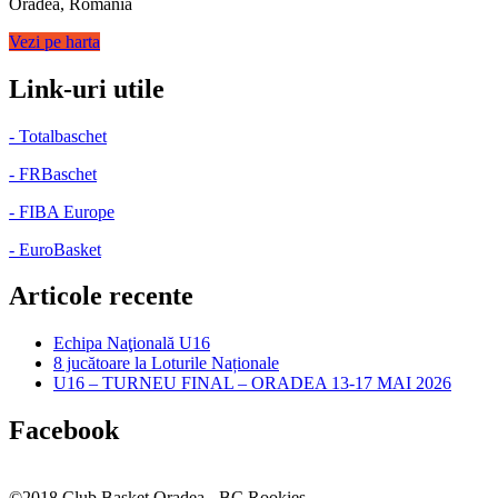
Oradea, Romania
Vezi pe harta
Link-uri utile
- Totalbaschet
- FRBaschet
- FIBA Europe
- EuroBasket
Articole recente
Echipa Naţională U16
8 jucătoare la Loturile Naționale
U16 – TURNEU FINAL – ORADEA 13-17 MAI 2026
Facebook
©2018 Club Basket Oradea - BC Rookies