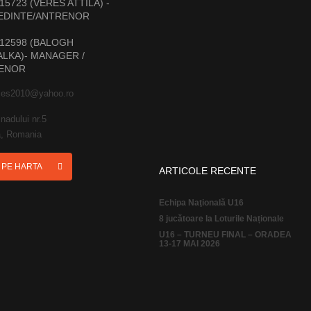
15723 (VERES ATTILA) -
EDINTE/ANTRENOR
12598 (BALOGH
LKA)- MANAGER /
ENOR
ies2010@yahoo.ro
nadului nr.5
, Romania
I PE HARTA
ARTICOLE RECENTE
Echipa Naţională U16
8 jucătoare la Loturile Naționale
U16 – TURNEU FINAL – ORADEA
13-17 MAI 2026