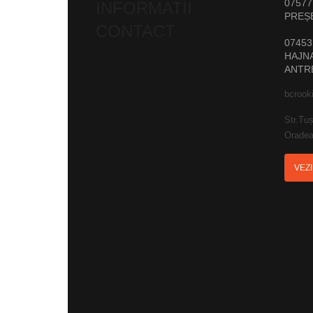
07577
INFORMATII
PREȘ
CONTACT
07453
HAJNA
ANTR
bcrook
Str.Tuș
Oradea
VEZ