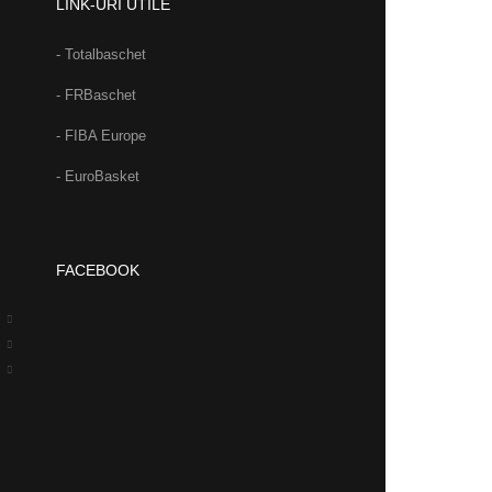
LINK-URI UTILE
- Totalbaschet
- FRBaschet
- FIBA Europe
- EuroBasket
FACEBOOK