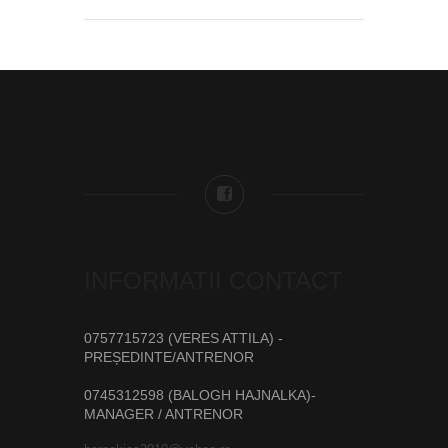
INFORMATII CONTACT
0757715723 (VERES ATTILA) -
PREȘEDINTE/ANTRENOR
0745312598 (BALOGH HAJNALKA)-
MANAGER / ANTRENOR