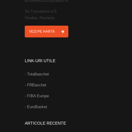
bcrookies2010@yahoo.ro
Str.Tușnadului nr.5
Oradea, Romania
VEZI PE HARTA
LINK-URI UTILE
- Totalbaschet
- FRBaschet
- FIBA Europe
- EuroBasket
ARTICOLE RECENTE