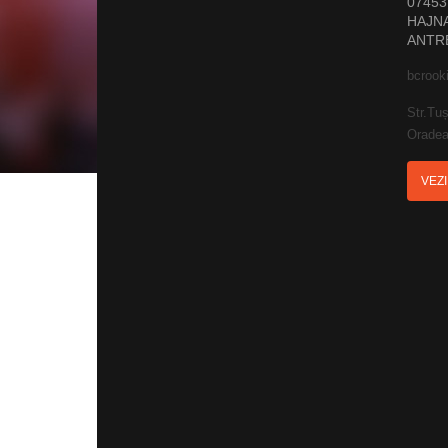
07453
HAJNA
ANTR
bcrook
Str.Tuș
Oradea
VEZ