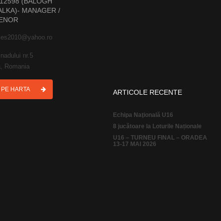
12598 (BALOGH
LKA)- MANAGER /
ENOR
ies2010@yahoo.ro
nadului nr.5
, Romania
I PE HARTA
ARTICOLE RECENTE
Echipa Naţională U16
8 jucătoare la Loturile Naționale
U16 – TURNEU FINAL – ORADEA
13-17 MAI 2026