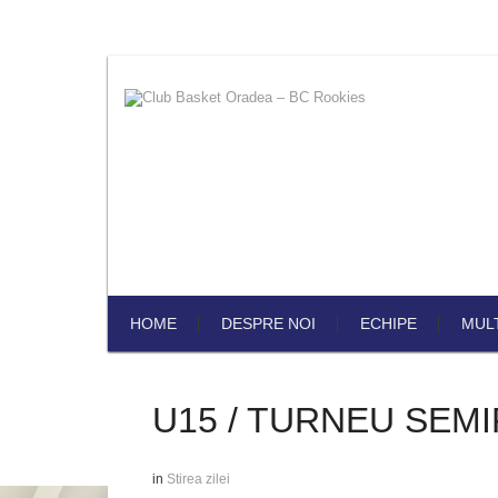
HOME
DESPRE NOI
ECHIPE
MUL
U15 / TURNEU SEMI
in
Stirea zilei