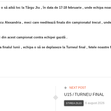
 o să aibă loc la Târgu Jiu , în data de 17-18 februarie , unde echipa noa
cu Alexandria , meci care reeditează finala din campionatul trecut , unde 
 din acest campionat contra echipei gazdă .
 finalul lunii , echipa o să se deplaseze la Turneul final , fetele noastre 
NEXT POST
U15 / TURNEU FINAL
6 august 2026
STIREA ZILEI