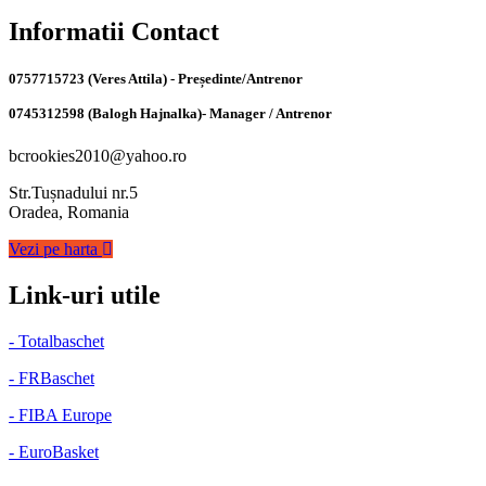
Informatii Contact
0757715723 (Veres Attila) - Președinte/Antrenor
0745312598 (Balogh Hajnalka)- Manager / Antrenor
bcrookies2010@yahoo.ro
Str.Tușnadului nr.5
Oradea, Romania
Vezi pe harta
Link-uri utile
- Totalbaschet
- FRBaschet
- FIBA Europe
- EuroBasket