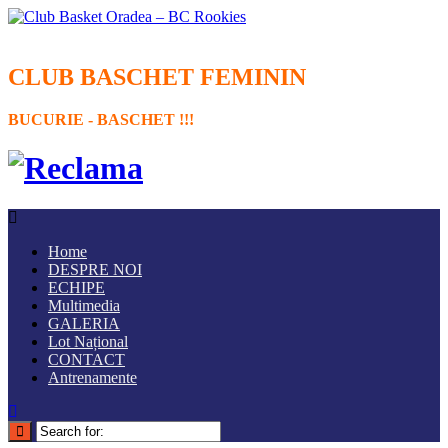
CLUB BASCHET FEMININ
BUCURIE - BASCHET !!!
Home
DESPRE NOI
ECHIPE
Multimedia
GALERIA
Lot Național
CONTACT
Antrenamente