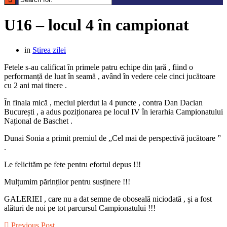
U16 – locul 4 în campionat
in
Stirea zilei
Fetele s-au calificat în primele patru echipe din țară , fiind o
performanță de luat în seamă , având în vedere cele cinci jucătoare
cu 2 ani mai tinere .
În finala mică , meciul pierdut la 4 puncte , contra Dan Dacian
București , a adus poziționarea pe locul IV în ierarhia Campionatului
Național de Baschet .
Dunai Sonia a primit premiul de „Cel mai de perspectivă jucătoare ”
.
Le felicităm pe fete pentru efortul depus !!!
Mulțumim părinților pentru susținere !!!
GALERIEI , care nu a dat semne de oboseală niciodată , și a fost
alături de noi pe tot parcursul Campionatului !!!
Previous Post