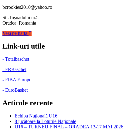
bcrookies2010@yahoo.ro
Str.Tușnadului nr.5
Oradea, Romania
Vezi pe harta
Link-uri utile
- Totalbaschet
- FRBaschet
- FIBA Europe
- EuroBasket
Articole recente
Echipa Naţională U16
8 jucătoare la Loturile Naționale
U16 – TURNEU FINAL – ORADEA 13-17 MAI 2026