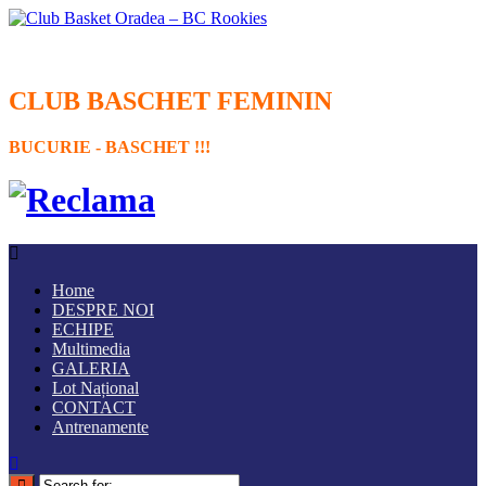
CLUB BASCHET FEMININ
BUCURIE - BASCHET !!!
Home
DESPRE NOI
ECHIPE
Multimedia
GALERIA
Lot Național
CONTACT
Antrenamente