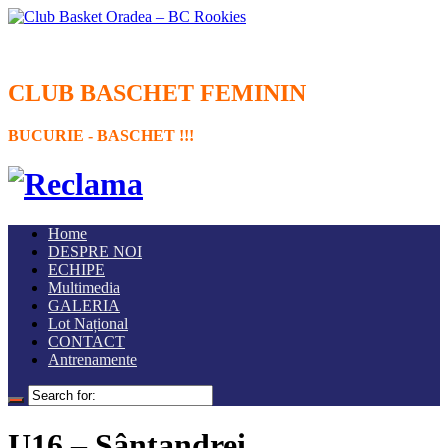
CLUB BASCHET FEMININ
BUCURIE - BASCHET !!!
Home
DESPRE NOI
ECHIPE
Multimedia
GALERIA
Lot Național
CONTACT
Antrenamente
U16 – Sântandrei