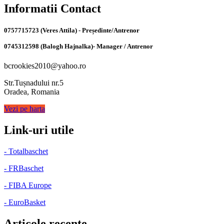
Informatii Contact
0757715723 (Veres Attila) - Președinte/Antrenor
0745312598 (Balogh Hajnalka)- Manager / Antrenor
bcrookies2010@yahoo.ro
Str.Tușnadului nr.5
Oradea, Romania
Vezi pe harta
Link-uri utile
- Totalbaschet
- FRBaschet
- FIBA Europe
- EuroBasket
Articole recente