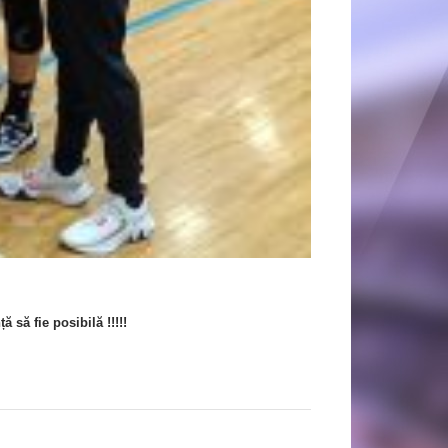
ță
să fie posibilă !!!!!