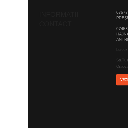
07577
INFORMATII
PREȘ
CONTACT
07453
HAJNA
ANTR
bcrook
Str.Tuș
Oradea
VEZ