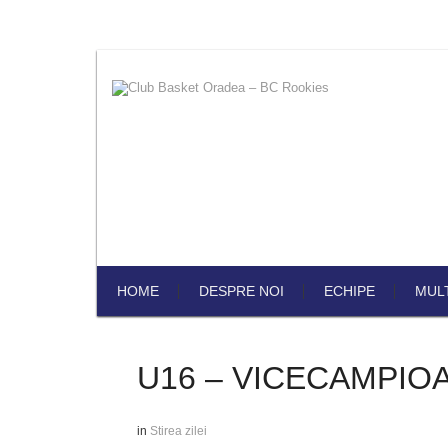
HOME
DESPRE NOI
ECHIPE
MUL
U16 – VICECAMPIO
in
Stirea zilei