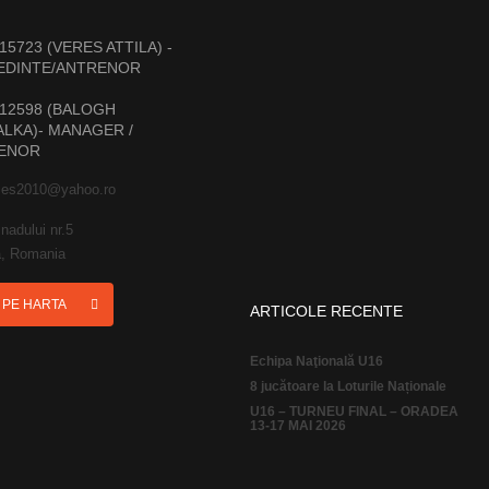
15723 (VERES ATTILA) -
EDINTE/ANTRENOR
12598 (BALOGH
LKA)- MANAGER /
ENOR
ies2010@yahoo.ro
nadului nr.5
, Romania
I PE HARTA
ARTICOLE RECENTE
Echipa Naţională U16
8 jucătoare la Loturile Naționale
U16 – TURNEU FINAL – ORADEA
13-17 MAI 2026