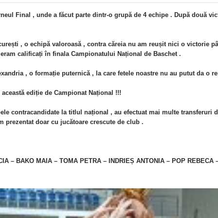
rneul Final , unde a făcut parte dintr-o grupă de 4 echipe . După două vic
ști , o echipă valoroasă , contra căreia nu am reușit nici o victorie pân
it eram calificați în finala Campionatului Național de Baschet .
andria , o formație puternică , la care fetele noastre nu au putut da o re
n această ediție de Campionat Național !!!
e contracandidate la titlul național , au efectuat mai multe transferuri de 
am prezentat doar cu jucătoare crescute de club .
IA – BAKO MAIA – TOMA PETRA – INDRIEȘ ANTONIA – POP REBECA 