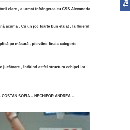
torii clare , a urmat înfrângerea cu CSS Alexandria
ă acuma . Cu un joc foarte bun etalat , la fluierul
plică pe măsură , pierzând finala categoric .
jucătoare , întărind astfel structura echipei lor .
– COSTAN SOFIA – NECHIFOR ANDREA –