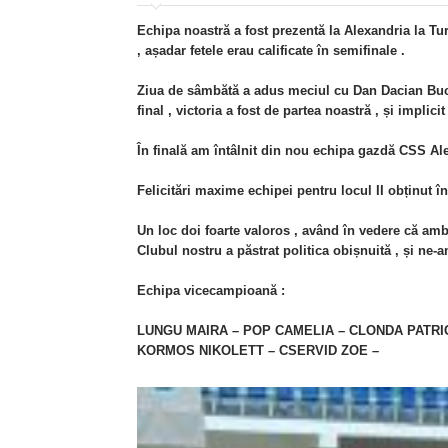
Echipa noastră a fost prezentă la Alexandria la Tu
, așadar fetele erau calificate în semifinale .
Ziua de sâmbătă a adus meciul cu Dan Dacian Bucure
final , victoria a fost de partea noastră , și implic
În finală am întâlnit din nou echipa gazdă CSS Alex
Felicitări maxime echipei pentru locul II obținut î
Un loc doi foarte valoros , având în vedere că ambel
Clubul nostru a păstrat politica obișnuită , și ne-
Echipa vicecampioană :
LUNGU MAIRA – POP CAMELIA – CLONDA PATRIC
KORMOS NIKOLETT – CSERVID ZOE –