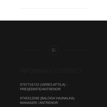
INFORMATII CONTACT
0757715723 (VERES ATTILA) -
PREȘEDINTE/ANTRENOR
0745312598 (BALOGH HAJNALKA)-
MANAGER / ANTRENOR