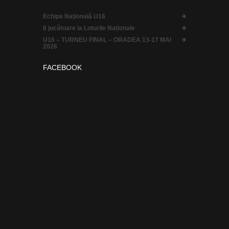
Echipa Naţională U16
8 jucătoare la Loturile Naționale
U16 – TURNEU FINAL – ORADEA 13-17 MAI
2026
FACEBOOK