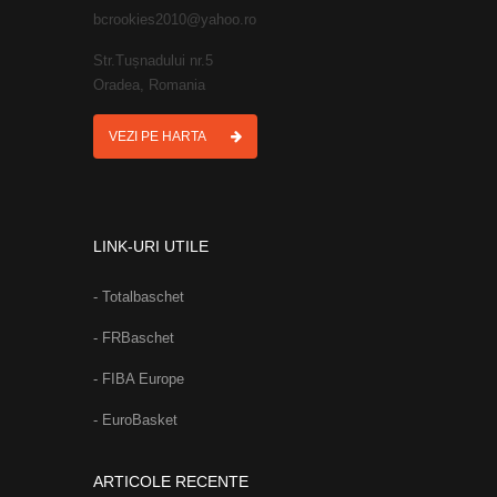
bcrookies2010@yahoo.ro
Str.Tușnadului nr.5
Oradea, Romania
VEZI PE HARTA
LINK-URI UTILE
- Totalbaschet
- FRBaschet
- FIBA Europe
- EuroBasket
ARTICOLE RECENTE