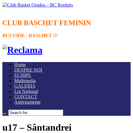
CLUB BASCHET FEMININ
BUCURIE - BASCHET !!!
Home
DESPRE NOI
ECHIPE
Multimedia
GALERIA
Lot Național
CONTACT
Antrenamente
u17 – Sântandrei