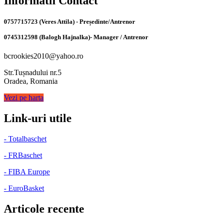
Informatii Contact
0757715723 (Veres Attila) - Președinte/Antrenor
0745312598 (Balogh Hajnalka)- Manager / Antrenor
bcrookies2010@yahoo.ro
Str.Tușnadului nr.5
Oradea, Romania
Vezi pe harta
Link-uri utile
- Totalbaschet
- FRBaschet
- FIBA Europe
- EuroBasket
Articole recente