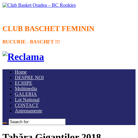
CLUB BASCHET FEMININ
BUCURIE - BASCHET !!!
Home
DESPRE NOI
ECHIPE
Multimedia
GALERIA
Lot Național
CONTACT
Antrenamente
Tabăra Gigantilor 2018