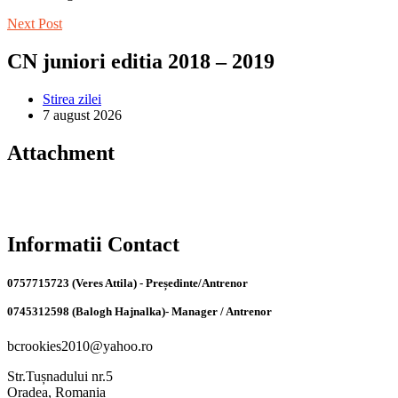
Next Post
CN juniori editia 2018 – 2019
Stirea zilei
7 august 2026
Attachment
Informatii Contact
0757715723 (Veres Attila) - Președinte/Antrenor
0745312598 (Balogh Hajnalka)- Manager / Antrenor
bcrookies2010@yahoo.ro
Str.Tușnadului nr.5
Oradea, Romania