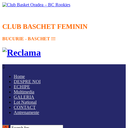
CLUB BASCHET FEMININ
BUCURIE - BASCHET !!!
Home
DESPRE NOI
ECHIPE
Multimedia
GALERIA
Lot Național
CONTACT
Antrenamente