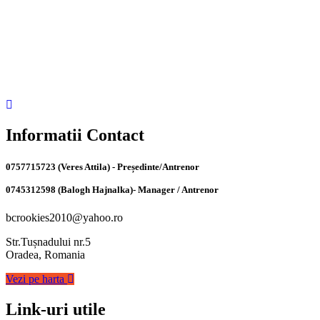
Informatii Contact
0757715723 (Veres Attila) - Președinte/Antrenor
0745312598 (Balogh Hajnalka)- Manager / Antrenor
bcrookies2010@yahoo.ro
Str.Tușnadului nr.5
Oradea, Romania
Vezi pe harta
Link-uri utile