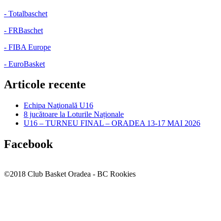
- Totalbaschet
- FRBaschet
- FIBA Europe
- EuroBasket
Articole recente
Echipa Naţională U16
8 jucătoare la Loturile Naționale
U16 – TURNEU FINAL – ORADEA 13-17 MAI 2026
Facebook
©2018 Club Basket Oradea - BC Rookies