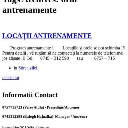
antrenamente
LOCAȚII ANTRENAMENTE
Program antrenamente ! Locațiile și orele se pot schimba !!!
Pentru detalii , vă rugăm să ne contactați la numerele de telefon mai
jos afișate !!! Tel : 0745 – 312 598 sau 0757 – 715
in
Stirea zilei
citeste tot
Informatii Contact
0757715723 (Veres Attila) - Președinte/Antrenor
0745312598 (Balogh Hajnalka)- Manager / Antrenor
bcrookies2010@yahoo.ro