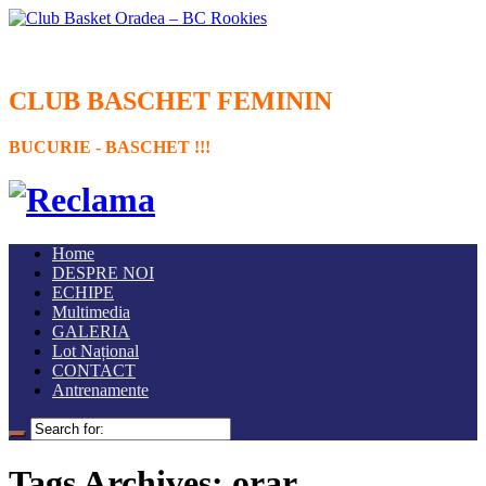
CLUB BASCHET FEMININ
BUCURIE - BASCHET !!!
Home
DESPRE NOI
ECHIPE
Multimedia
GALERIA
Lot Național
CONTACT
Antrenamente
Tags Archives: orar