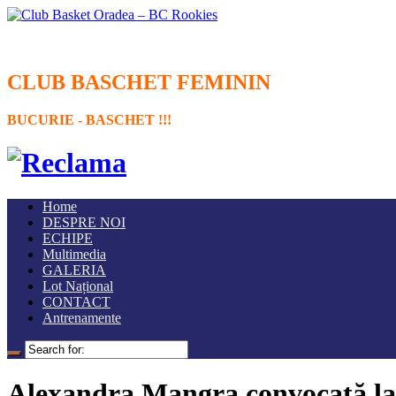
CLUB BASCHET FEMININ
BUCURIE - BASCHET !!!
Home
DESPRE NOI
ECHIPE
Multimedia
GALERIA
Lot Național
CONTACT
Antrenamente
Alexandra Mangra convocată la