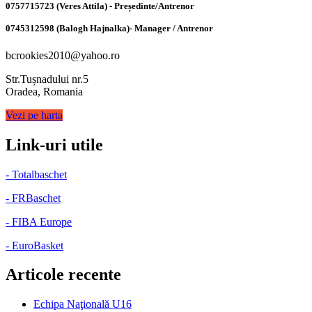
0757715723 (Veres Attila) - Președinte/Antrenor
0745312598 (Balogh Hajnalka)- Manager / Antrenor
bcrookies2010@yahoo.ro
Str.Tușnadului nr.5
Oradea, Romania
Vezi pe harta
Link-uri utile
- Totalbaschet
- FRBaschet
- FIBA Europe
- EuroBasket
Articole recente
Echipa Naţională U16