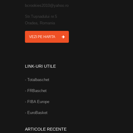
bcrookies2010@yahoo.ro
Str.Tușnadului nr.5
Oradea, Romania
VEZI PE HARTA
LINK-URI UTILE
- Totalbaschet
- FRBaschet
- FIBA Europe
- EuroBasket
ARTICOLE RECENTE