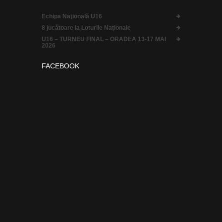
Echipa Naţională U16
8 jucătoare la Loturile Naționale
U16 – TURNEU FINAL – ORADEA 13-17 MAI
2026
FACEBOOK