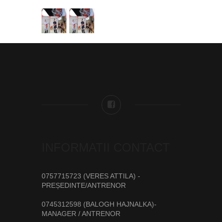
INFORMATII CONTACT
0757715723 (VERES ATTILA) -
PREȘEDINTE/ANTRENOR
0745312598 (BALOGH HAJNALKA)-
MANAGER / ANTRENOR