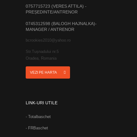
0757715723 (VERES ATTILA) -
PREȘEDINTE/ANTRENOR
0745312598 (BALOGH HAJNALKA)-
MANAGER / ANTRENOR
bcrookies2010@yahoo.ro
Str.Tușnadului nr.5
Oradea, Romania
VEZI PE HARTA
LINK-URI UTILE
- Totalbaschet
- FRBaschet