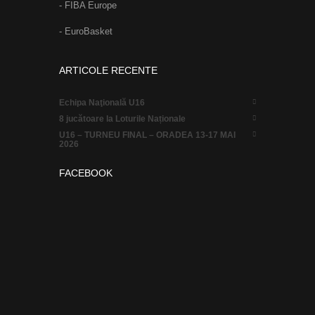
- FIBA Europe
- EuroBasket
ARTICOLE RECENTE
Echipa Naţională U16
8 jucătoare la Loturile Naționale
U16 – TURNEU FINAL – ORADEA 13-17 MAI
2026
FACEBOOK