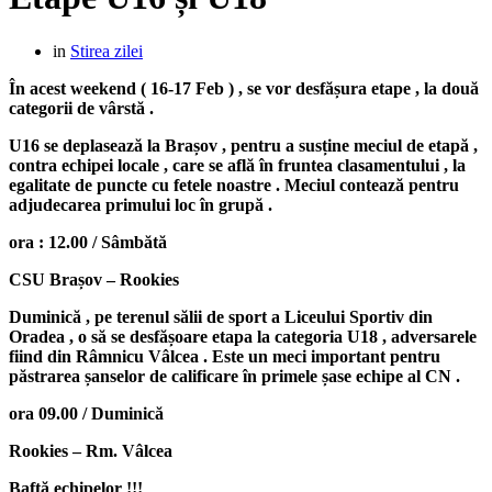
in
Stirea zilei
În acest weekend ( 16-17 Feb ) , se vor desfășura etape , la două
categorii de vârstă .
U16 se deplasează la Brașov , pentru a susține meciul de etapă ,
contra echipei locale , care se află în fruntea clasamentului , la
egalitate de puncte cu fetele noastre . Meciul contează pentru
adjudecarea primului loc în grupă .
ora : 12.00 / Sâmbătă
CSU Brașov – Rookies
Duminică , pe terenul sălii de sport a Liceului Sportiv din
Oradea , o să se desfășoare etapa la categoria U18 , adversarele
fiind din Râmnicu Vâlcea . Este un meci important pentru
păstrarea șanselor de calificare în primele șase echipe al CN .
ora 09.00 / Duminică
Rookies – Rm. Vâlcea
Baftă echipelor !!!