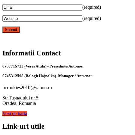
(required)
(required)
Informatii Contact
0757715723 (Veres Attila) - Președinte/Antrenor
0745312598 (Balogh Hajnalka)- Manager / Antrenor
bcrookies2010@yahoo.ro
Str.Tușnadului nr.5
Oradea, Romania
Vezi pe harta
Link-uri utile