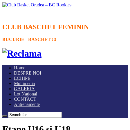
CLUB BASCHET FEMININ
BUCURIE - BASCHET !!!
Home
DESPRE NOI
ECHIPE
Multimedia
GALERIA
Lot Național
CONTACT
Antrenamente
Etape U16 și U18