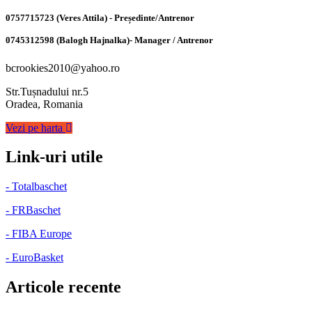
0757715723 (Veres Attila) - Președinte/Antrenor
0745312598 (Balogh Hajnalka)- Manager / Antrenor
bcrookies2010@yahoo.ro
Str.Tușnadului nr.5
Oradea, Romania
Vezi pe harta
Link-uri utile
- Totalbaschet
- FRBaschet
- FIBA Europe
- EuroBasket
Articole recente