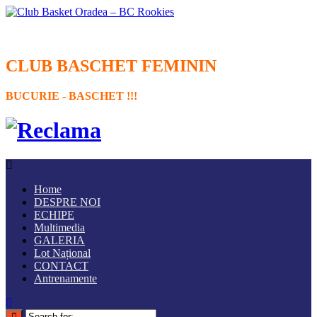
CLUB BASCHET FEMININ
BUCURIE - BASCHET !!!
Home
DESPRE NOI
ECHIPE
Multimedia
GALERIA
Lot Național
CONTACT
Antrenamente