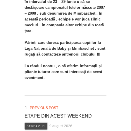
în intervalul de 23 – 29 Iunie o să se
desfășoare campionatul fetelor născute 2007
– 2008 , sub denumirea de Minibaschet . În
această perioadă , echipele vor juca zilnic
meciuri , în compania altor echipe din toată
țara .
Părinți care doresc participarea copiilor la
Liga Națională de Baby și Minibaschet , sunt
rugați să contacteze antrenorii clubului !!!
La rândul nostru , o să oferim informații și
pliante tuturor care sunt interesați de acest
eveniment .
PREVIOUS POST
ETAPE DIN ACEST WEEKEND
9 august 2026
STIREA ZILEI