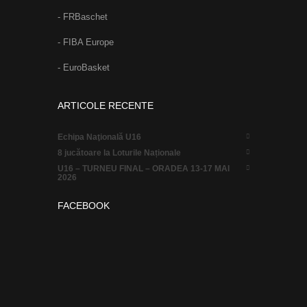
- FRBaschet
- FIBA Europe
- EuroBasket
ARTICOLE RECENTE
Echipa Naţională U16
8 jucătoare la Loturile Naționale
U16 – TURNEU FINAL – ORADEA 13-17 MAI
2026
FACEBOOK