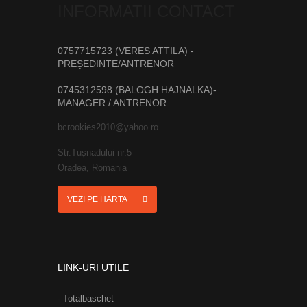
INFORMATII CONTACT
0757715723 (VERES ATTILA) -
PREȘEDINTE/ANTRENOR
0745312598 (BALOGH HAJNALKA)-
MANAGER / ANTRENOR
bcrookies2010@yahoo.ro
Str.Tușnadului nr.5
Oradea, Romania
VEZI PE HARTA
LINK-URI UTILE
- Totalbaschet