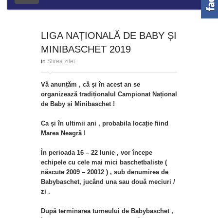
LIGA NAȚIONALĂ DE BABY ȘI
MINIBASCHET 2019
in
Stirea zilei
Vă anunțăm , că și în acest an se
organizează tradiționalul Campionat Național
de Baby și Minibaschet !
Ca și în ultimii ani , probabila locație fiind
Marea Neagră !
În perioada 16 – 22 Iunie , vor începe
echipele cu cele mai mici baschetbaliste (
născute 2009 – 20012 ) , sub denumirea de
Babybaschet, jucând una sau două meciuri /
zi .
După terminarea turneului de Babybaschet ,