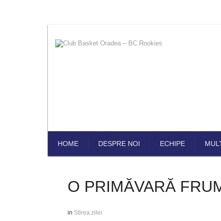
HOME
DESPRE NOI
ECHIPE
MUL
O PRIMĂVARĂ FRUM
in
Stirea zilei