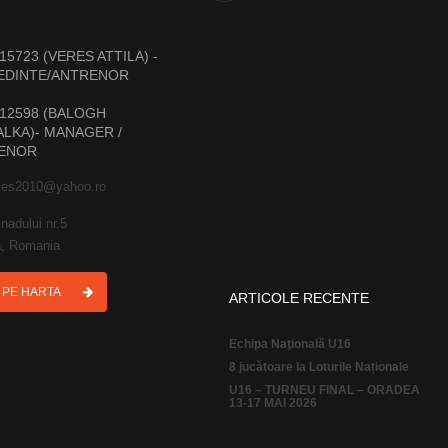
15723 (VERES ATTILA) -
EDINTE/ANTRENOR
12598 (BALOGH
LKA)- MANAGER /
ENOR
ies2010@yahoo.ro
nadului nr.5
, Romania
I PE HARTA
ARTICOLE RECENTE
Echipa Naţională U16
8 jucătoare la Loturile Naționale
U16 – TURNEU FINAL – ORADEA
13-17 MAI 2026