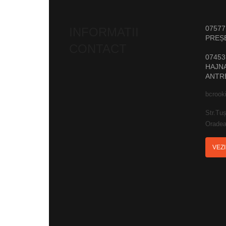
07577
INFORMATII
PREȘ
CONTACT
07453
HAJNA
ANTR
bcrook
Str.Tuș
Oradea
VEZ