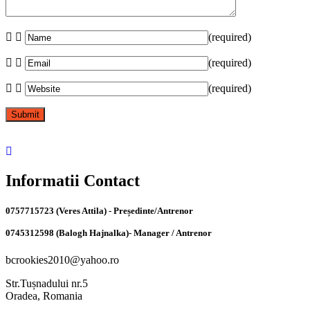
(required)
(required)
(required)
Informatii Contact
0757715723 (Veres Attila) - Președinte/Antrenor
0745312598 (Balogh Hajnalka)- Manager / Antrenor
bcrookies2010@yahoo.ro
Str.Tușnadului nr.5
Oradea, Romania