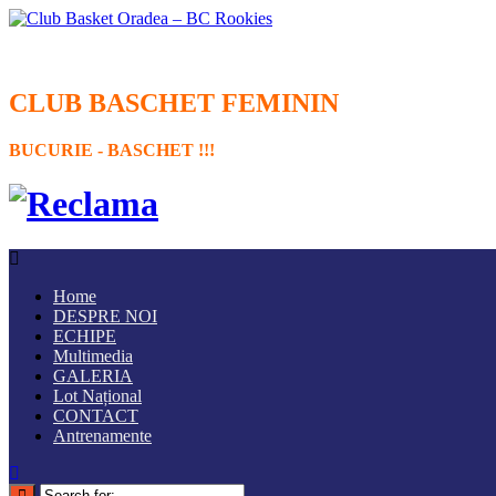
CLUB BASCHET FEMININ
BUCURIE - BASCHET !!!
Home
DESPRE NOI
ECHIPE
Multimedia
GALERIA
Lot Național
CONTACT
Antrenamente