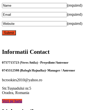
(required)
(required)
(required)
Informatii Contact
0757715723 (Veres Attila) - Președinte/Antrenor
0745312598 (Balogh Hajnalka)- Manager / Antrenor
bcrookies2010@yahoo.ro
Str.Tușnadului nr.5
Oradea, Romania
Vezi pe harta