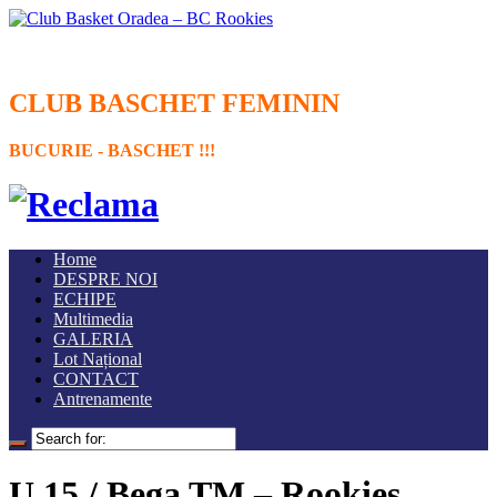
CLUB BASCHET FEMININ
BUCURIE - BASCHET !!!
Home
DESPRE NOI
ECHIPE
Multimedia
GALERIA
Lot Național
CONTACT
Antrenamente
U 15 / Bega TM – Rookies