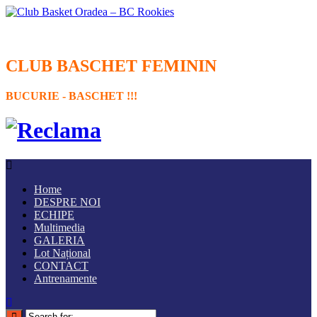
CLUB BASCHET FEMININ
BUCURIE - BASCHET !!!
Home
DESPRE NOI
ECHIPE
Multimedia
GALERIA
Lot Național
CONTACT
Antrenamente