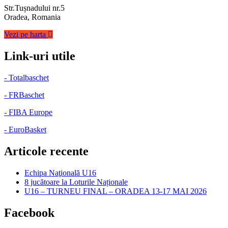
Str.Tușnadului nr.5
Oradea, Romania
Vezi pe harta
Link-uri utile
- Totalbaschet
- FRBaschet
- FIBA Europe
- EuroBasket
Articole recente
Echipa Naţională U16
8 jucătoare la Loturile Naționale
U16 – TURNEU FINAL – ORADEA 13-17 MAI 2026
Facebook