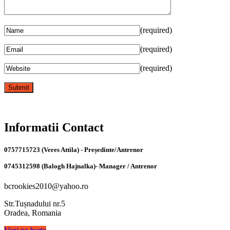
(required)
(required)
(required)
Informatii Contact
0757715723 (Veres Attila) - Președinte/Antrenor
0745312598 (Balogh Hajnalka)- Manager / Antrenor
bcrookies2010@yahoo.ro
Str.Tușnadului nr.5
Oradea, Romania