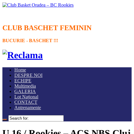
CLUB BASCHET FEMININ
BUCURIE - BASCHET !!!
Home
DESPRE NOI
ECHIPE
Multimedia
GALERIA
Lot Național
CONTACT
Antrenamente
U 16 / Rookies – ACS NBS Cluj