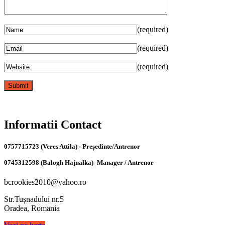
(required)
(required)
(required)
Informatii Contact
0757715723 (Veres Attila) - Președinte/Antrenor
0745312598 (Balogh Hajnalka)- Manager / Antrenor
bcrookies2010@yahoo.ro
Str.Tușnadului nr.5
Oradea, Romania