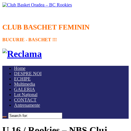
CLUB BASCHET FEMININ
BUCURIE - BASCHET !!!
Home
DESPRE NOI
ECHIPE
Multimedia
GALERIA
Lot Național
CONTACT
Antrenamente
U 16 / Rookies – NBS Cluj