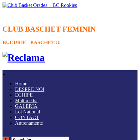
CLUB BASCHET FEMININ
BUCURIE - BASCHET !!!
Home
DESPRE NOI
ECHIPE
Multimedia
GALERIA
Lot Național
CONTACT
Antrenamente