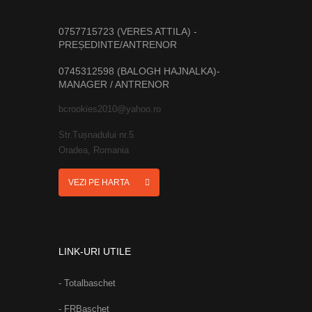
0757715723 (VERES ATTILA) -
PREȘEDINTE/ANTRENOR
0745312598 (BALOGH HAJNALKA)-
MANAGER / ANTRENOR
bcrookies2010@yahoo.ro
Str.Tușnadului nr.5
Oradea, Romania
VEZI PE HARTA
LINK-URI UTILE
- Totalbaschet
- FRBaschet