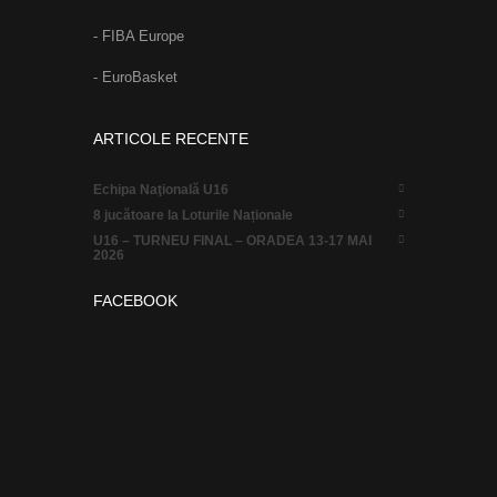
- FIBA Europe
- EuroBasket
ARTICOLE RECENTE
Echipa Naţională U16
8 jucătoare la Loturile Naționale
U16 – TURNEU FINAL – ORADEA 13-17 MAI
2026
FACEBOOK