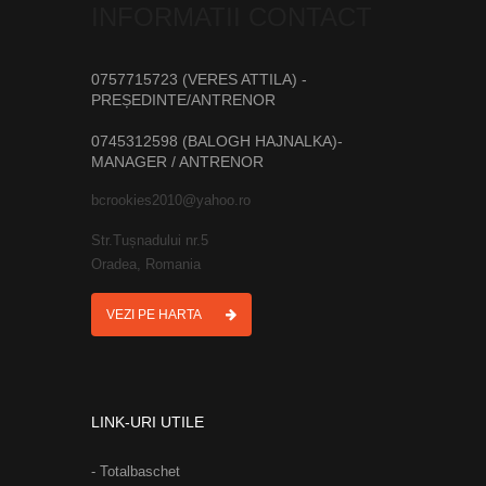
INFORMATII CONTACT
0757715723 (VERES ATTILA) -
PREȘEDINTE/ANTRENOR
0745312598 (BALOGH HAJNALKA)-
MANAGER / ANTRENOR
bcrookies2010@yahoo.ro
Str.Tușnadului nr.5
Oradea, Romania
VEZI PE HARTA
LINK-URI UTILE
- Totalbaschet