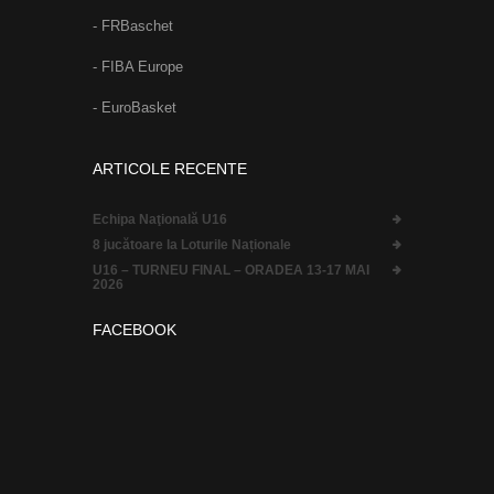
- FRBaschet
- FIBA Europe
- EuroBasket
ARTICOLE RECENTE
Echipa Naţională U16
8 jucătoare la Loturile Naționale
U16 – TURNEU FINAL – ORADEA 13-17 MAI
2026
FACEBOOK