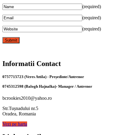
(required)
(required)
(required)
Informatii Contact
0757715723 (Veres Attila) - Președinte/Antrenor
0745312598 (Balogh Hajnalka)- Manager / Antrenor
bcrookies2010@yahoo.ro
Str.Tușnadului nr.5
Oradea, Romania
Vezi pe harta