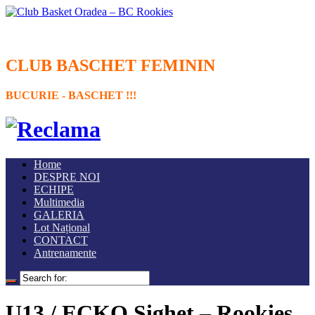
CLUB BASCHET FEMININ
BUCURIE - BASCHET !!!
Home
DESPRE NOI
ECHIPE
Multimedia
GALERIA
Lot Național
CONTACT
Antrenamente
U13 / ECKO Sighet – Rookies