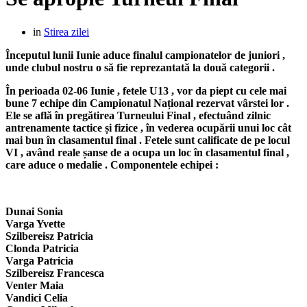
in
Stirea zilei
Începutul lunii Iunie aduce finalul campionatelor de juniori ,
unde clubul nostru o să fie reprezantată la două categorii .
În perioada 02-06 Iunie , fetele U13 , vor da piept cu cele mai
bune 7 echipe din Campionatul Național rezervat vârstei lor .
Ele se află în pregătirea Turneului Final , efectuând zilnic
antrenamente tactice și fizice , în vederea ocupării unui loc cât
mai bun în clasamentul final . Fetele sunt calificate de pe locul
VI , având reale șanse de a ocupa un loc în clasamentul final ,
care aduce o medalie . Componentele echipei :
Dunai Sonia
Varga Yvette
Szilbereisz Patricia
Clonda Patricia
Varga Patricia
Szilbereisz Francesca
Venter Maia
Vandici Celia