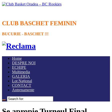
CLUB BASCHET FEMININ
BUCURIE - BASCHET !!!
Home
DESPRE NOI
ECHIPE
Multimedia
GALERIA
Lot Național
CONTACT
Antrenamente
Se apropie Turneul Final