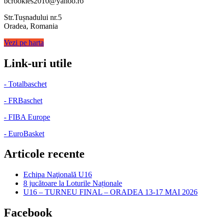
bcrookies2010@yahoo.ro
Str.Tușnadului nr.5
Oradea, Romania
Vezi pe harta
Link-uri utile
- Totalbaschet
- FRBaschet
- FIBA Europe
- EuroBasket
Articole recente
Echipa Naţională U16
8 jucătoare la Loturile Naționale
U16 – TURNEU FINAL – ORADEA 13-17 MAI 2026
Facebook