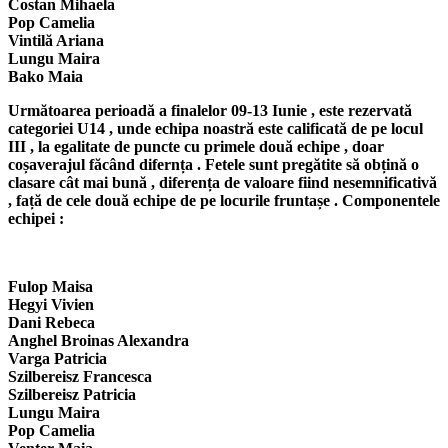
Costan Mihaela
Pop Camelia
Vintilă Ariana
Lungu Maira
Bako Maia
Următoarea perioadă a finalelor 09-13 Iunie , este rezervată
categoriei U14 , unde echipa noastră este calificată de pe locul
III , la egalitate de puncte cu primele două echipe , doar
coșaverajul făcând difernța . Fetele sunt pregătite să obțină o
clasare cât mai bună , diferența de valoare fiind nesemnificativă
, față de cele două echipe de pe locurile fruntașe . Componentele
echipei :
Fulop Maisa
Hegyi Vivien
Dani Rebeca
Anghel Broinas Alexandra
Varga Patricia
Szilbereisz Francesca
Szilbereisz Patricia
Lungu Maira
Pop Camelia