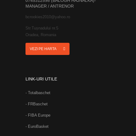
0745312598 (BALOGH HAJNALKA)-
MANAGER / ANTRENOR
bcrookies2010@yahoo.ro
Str.Tușnadului nr.5
Oradea, Romania
VEZI PE HARTA
LINK-URI UTILE
- Totalbaschet
- FRBaschet
- FIBA Europe
- EuroBasket