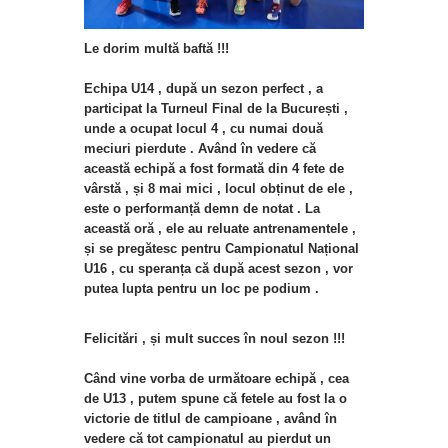
Le dorim multă baftă !!!
Echipa U14 , după un sezon perfect , a
participat la Turneul Final de la București ,
unde a ocupat locul 4 , cu numai două
meciuri pierdute . Având în vedere că
această echipă a fost formată din 4 fete de
vârstă , și 8 mai mici , locul obținut de ele ,
este o performanță demn de notat . La
această oră , ele au reluate antrenamentele ,
și se pregătesc pentru Campionatul Național
U16 , cu speranța că după acest sezon , vor
putea lupta pentru un loc pe podium .
Felicitări , și
mult succes în noul sezon !!!
Când vine vorba de următoare echipă , cea
de U13 , putem spune că fetele au fost la o
victorie de titlul de campioane , având în
vedere că tot campionatul au pierdut un