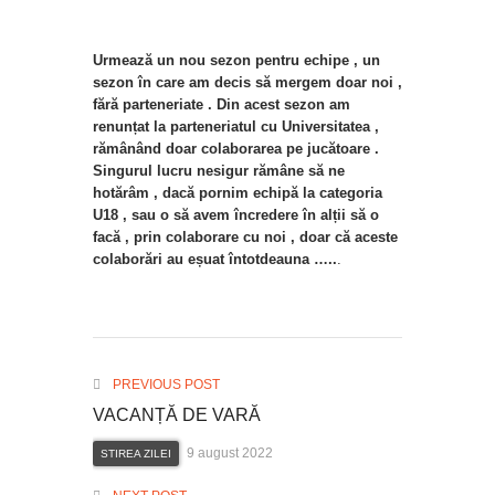
Urmează un nou sezon pentru echipe , un
sezon în care am decis să mergem doar noi ,
fără parteneriate . Din acest sezon am
renunțat la parteneriatul cu Universitatea ,
rămânând doar colaborarea pe jucătoare .
Singurul lucru nesigur rămâne să ne
hotărâm , dacă pornim echipă la categoria
U18 , sau o să avem încredere în alții să o
facă , prin colaborare cu noi , doar că aceste
colaborări au eșuat întotdeauna …..
.
PREVIOUS POST
VACANȚĂ DE VARĂ
9 august 2022
STIREA ZILEI