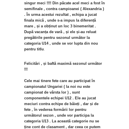
singur meci !!!! Din păcate acel meci a fost în
semifinale , contra campioanei ( Alexandria )
. În urma acestui rezultat , echipa a jucat
finala mică , unde s-a impus la diferență
mare , și a obținut un loc 3 binemeritat .
După vacanța de vară , și ele și-au reluat
pregătirile pentru sezonul următor la
categoria U14 , unde se vor lupta din nou
pentru titlu
.
Felicitări , și baftă maximă sezonul următor
!!!
Cele mai tinere fete care au participat în
campionatul Ungariei ( la noi nu este
campionat de vârsta lor ) , sunt
componentele echipei U12 . Ele au jucat
meciuri contra echipe de băieți , dar și de
fete , în vederea formării lor pentru
următorul sezon , unde vor participa la
categoria U13 . La această categorie nu se
ține cont de clasament , dar ceea ce putem