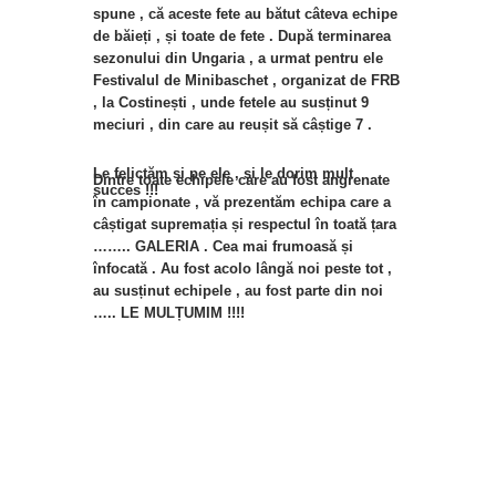
spune , că aceste fete au bătut câteva echipe
de băieți , și toate de fete . După terminarea
sezonului din Ungaria , a urmat pentru ele
Festivalul de Minibaschet , organizat de FRB
, la Costinești , unde fetele au susținut 9
meciuri , din care au reușit să câștige 7 .
Le felictăm și pe ele , și le dorim mult
Dintre toate echipele care au fost angrenate
succes !!!
în campionate , vă prezentăm echipa care a
câștigat supremația și respectul în toată țara
…….. GALERIA . Cea mai frumoasă și
înfocată . Au fost acolo lângă noi peste tot ,
au susținut echipele , au fost parte din noi
….. LE MULȚUMIM !!!!