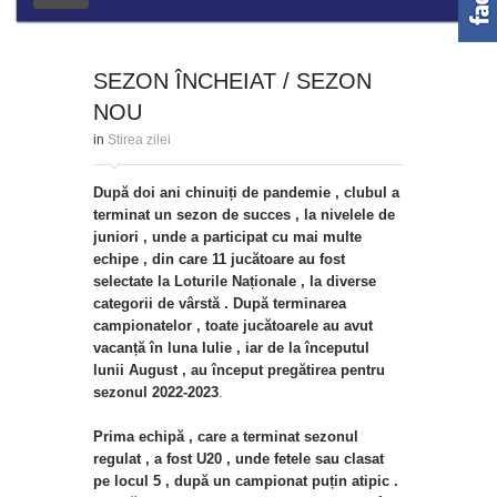
SEZON ÎNCHEIAT / SEZON
NOU
in
Stirea zilei
După doi ani chinuiți de pandemie , clubul a
terminat un sezon de succes , la nivelele de
juniori , unde a participat cu mai multe
echipe , din care 11 jucătoare au fost
selectate la Loturile Naționale , la diverse
categorii de vârstă . După terminarea
campionatelor , toate jucătoarele au avut
vacanță în luna Iulie , iar de la începutul
lunii August , au început pregătirea pentru
sezonul 2022-2023
.
Prima echipă , care a terminat sezonul
regulat , a fost U20 , unde fetele sau clasat
pe locul 5 , după un campionat puțin atipic .