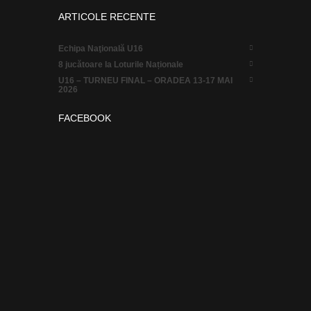
ARTICOLE RECENTE
Echipa Naţională U16
8 jucătoare la Loturile Naționale
U16 – TURNEU FINAL – ORADEA 13-17 MAI
2026
FACEBOOK