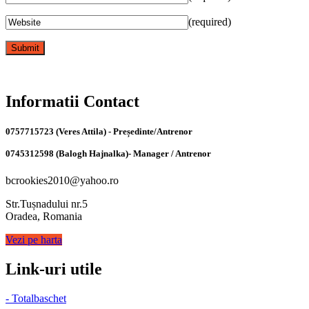
(required)
Informatii Contact
0757715723 (Veres Attila) - Președinte/Antrenor
0745312598 (Balogh Hajnalka)- Manager / Antrenor
bcrookies2010@yahoo.ro
Str.Tușnadului nr.5
Oradea, Romania
Vezi pe harta
Link-uri utile
- Totalbaschet