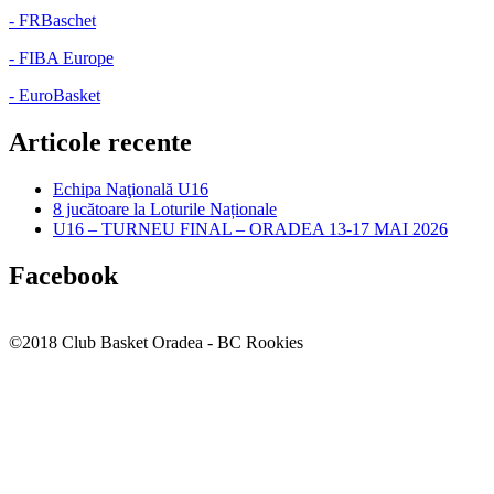
- FRBaschet
- FIBA Europe
- EuroBasket
Articole recente
Echipa Naţională U16
8 jucătoare la Loturile Naționale
U16 – TURNEU FINAL – ORADEA 13-17 MAI 2026
Facebook
©2018 Club Basket Oradea - BC Rookies