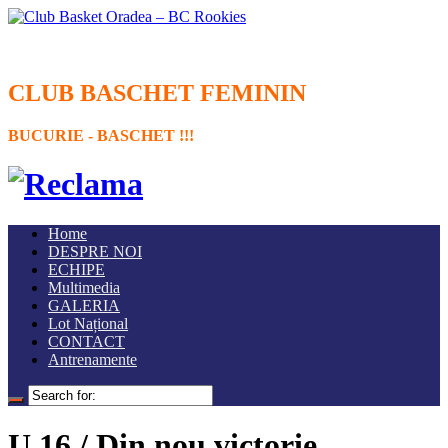
CLUB BASCHET FEMININ
BUCURIE - BASCHET !!!
Home
DESPRE NOI
ECHIPE
Multimedia
GALERIA
Lot Național
CONTACT
Antrenamente
U 16 / Din nou victorie