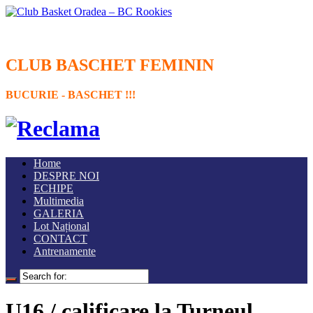
CLUB BASCHET FEMININ
BUCURIE - BASCHET !!!
Home
DESPRE NOI
ECHIPE
Multimedia
GALERIA
Lot Național
CONTACT
Antrenamente
U16 / calificare la Turneul