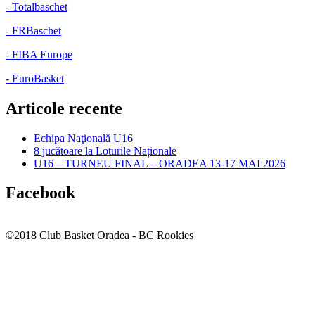
- Totalbaschet
- FRBaschet
- FIBA Europe
- EuroBasket
Articole recente
Echipa Naţională U16
8 jucătoare la Loturile Naționale
U16 – TURNEU FINAL – ORADEA 13-17 MAI 2026
Facebook
©2018 Club Basket Oradea - BC Rookies