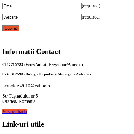
(required)
(required)
Informatii Contact
0757715723 (Veres Attila) - Președinte/Antrenor
0745312598 (Balogh Hajnalka)- Manager / Antrenor
bcrookies2010@yahoo.ro
Str.Tușnadului nr.5
Oradea, Romania
Vezi pe harta
Link-uri utile