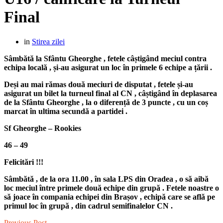
Final
in
Stirea zilei
Sâmbătă la Sfântu Gheorghe , fetele câștigând meciul contra
echipa locală , și-au asigurat un loc în primele 6 echipe a țării .
Deși au mai rămas două meciuri de disputat , fetele și-au
asigurat un bilet la turneul final al CN , câștigând în deplasarea
de la Sfântu Gheorghe , la o diferență de 3 puncte , cu un coș
marcat în ultima secundă a partidei .
Sf Gheorghe – Rookies
46 – 49
Felicitări !!!
Sâmbătă , de la ora 11.00 , în sala LPS din Oradea , o să aibă
loc meciul între primele două echipe din grupă . Fetele noastre o
să joace în compania echipei din Brașov , echipă care se află pe
primul loc în grupă , din cadrul semifinalelor CN .
Previous Post